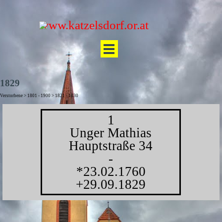
Direkt zum Seiteninhalt
www.katzelsdorf.or.at
Menü überspringen
1829
Verstorbene > 1801 - 1900 > 1821 - 1830
1
Unger Mathias
Hauptstraße 34
-
*23.02.1760
+29.09.1829