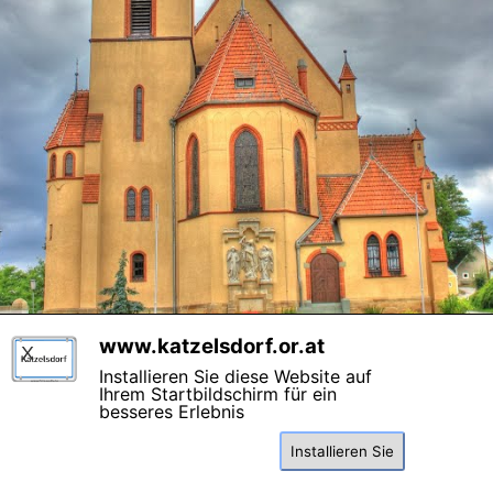
www.katzelsdorf.or.at
X
Kontakt
Impressum
Datenschutz
Webmaster
Installieren Sie diese Website auf
Besucher:
Ihrem Startbildschirm für ein
Heute:
8
besseres Erlebnis
Gestern:
15
Gesamt:
5.448
Diese Seite benutzt Cookies , lesen Sie bitte die Datenschutzhinweise.
Zurück zum Seiteninhalt
Installieren Sie
Einverstanden